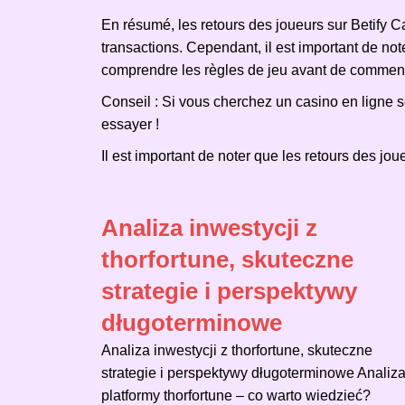
En résumé, les retours des joueurs sur Betify Cas
transactions. Cependant, il est important de not
comprendre les règles de jeu avant de commenc
Conseil : Si vous cherchez un casino en ligne s
essayer !
Il est important de noter que les retours des jo
Analiza inwestycji z
thorfortune, skuteczne
strategie i perspektywy
długoterminowe
Analiza inwestycji z thorfortune, skuteczne
strategie i perspektywy długoterminowe Analiz
platformy thorfortune – co warto wiedzieć?