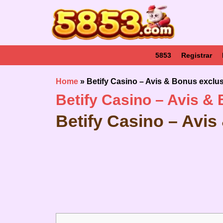
5853
Registrar
Home
»
Betify Casino – Avis & Bonus exclus
Betify Casino – Avis & 
Betify Casino – Avis