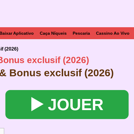
Baixar Aplicativo
Caça Níqueis
Pescaria
Cassino Ao Vivo
if (2026)
Bonus exclusif (2026)
 & Bonus exclusif (2026)
▶️ JOUER