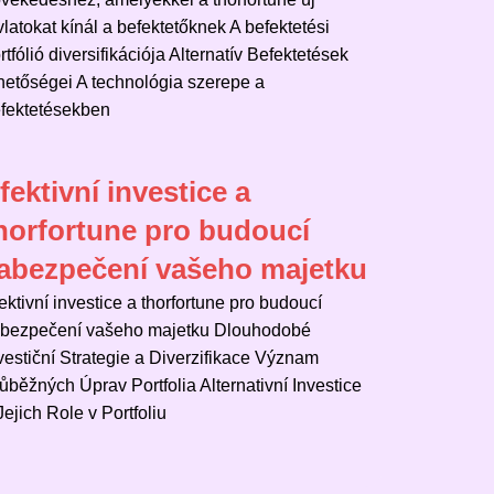
vlatokat kínál a befektetőknek A befektetési
rtfólió diversifikációja Alternatív Befektetések
hetőségei A technológia szerepe a
fektetésekben
fektivní investice a
horfortune pro budoucí
abezpečení vašeho majetku
ektivní investice a thorfortune pro budoucí
bezpečení vašeho majetku Dlouhodobé
vestiční Strategie a Diverzifikace Význam
ůběžných Úprav Portfolia Alternativní Investice
Jejich Role v Portfoliu