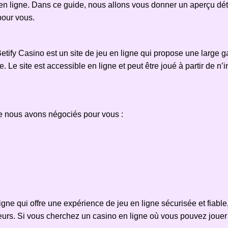
 en ligne. Dans ce guide, nous allons vous donner un aperçu déta
pour vous.
etify Casino est un site de jeu en ligne qui propose une large
. Le site est accessible en ligne et peut être joué à partir de n
e nous avons négociés pour vous :
ligne qui offre une expérience de jeu en ligne sécurisée et fiab
urs. Si vous cherchez un casino en ligne où vous pouvez jouer e