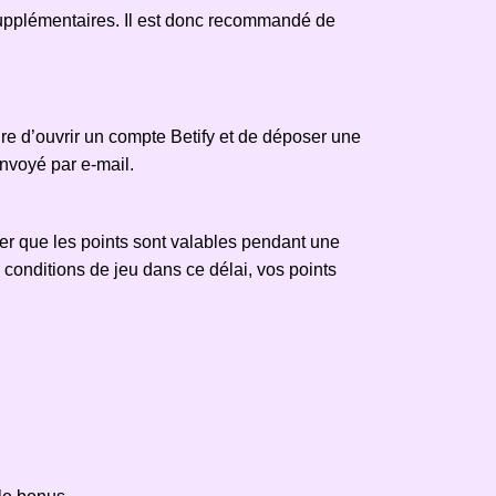
supplémentaires. Il est donc recommandé de
ire d’ouvrir un compte Betify et de déposer une
envoyé par e-mail.
ter que les points sont valables pendant une
 conditions de jeu dans ce délai, vos points