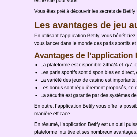
est le site pour vous.
Vous êtes prêt à découvrir les secrets de Betify
Les avantages de jeu a
En utilisant l’application Betify, vous bénéfici
vous lancer dans le monde des paris sportifs et
Avantages de l’application 
La plateforme est disponible 24h/24 et 7j/7,
Les paris sportifs sont disponibles en direct
La variété des jeux de casino est importante
Les bonus sont régulièrement proposés, ce 
La sécurité est garantie par des systèmes de 
En outre, l’application Betify vous offre la poss
manière efficace.
En résumé, l’application Betify est un outil pui
plateforme intuitive et ses nombreux avantage