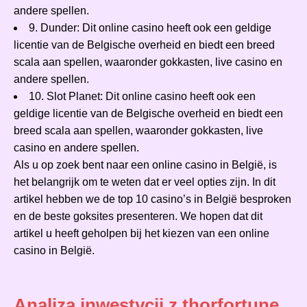
andere spellen.
9. Dunder: Dit online casino heeft ook een geldige
licentie van de Belgische overheid en biedt een breed
scala aan spellen, waaronder gokkasten, live casino en
andere spellen.
10. Slot Planet: Dit online casino heeft ook een
geldige licentie van de Belgische overheid en biedt een
breed scala aan spellen, waaronder gokkasten, live
casino en andere spellen.
Als u op zoek bent naar een online casino in België, is
het belangrijk om te weten dat er veel opties zijn. In dit
artikel hebben we de top 10 casino’s in België besproken
en de beste goksites presenteren. We hopen dat dit
artikel u heeft geholpen bij het kiezen van een online
casino in België.
Analiza inwestycji z thorfortune,