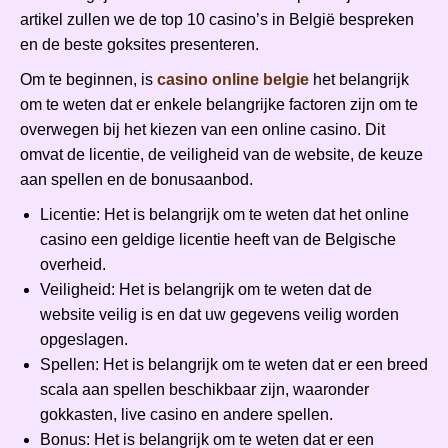
artikel zullen we de top 10 casino’s in België bespreken
en de beste goksites presenteren.
Om te beginnen, is
casino online belgie
het belangrijk
om te weten dat er enkele belangrijke factoren zijn om te
overwegen bij het kiezen van een online casino. Dit
omvat de licentie, de veiligheid van de website, de keuze
aan spellen en de bonusaanbod.
Licentie: Het is belangrijk om te weten dat het online
casino een geldige licentie heeft van de Belgische
overheid.
Veiligheid: Het is belangrijk om te weten dat de
website veilig is en dat uw gegevens veilig worden
opgeslagen.
Spellen: Het is belangrijk om te weten dat er een breed
scala aan spellen beschikbaar zijn, waaronder
gokkasten, live casino en andere spellen.
Bonus: Het is belangrijk om te weten dat er een