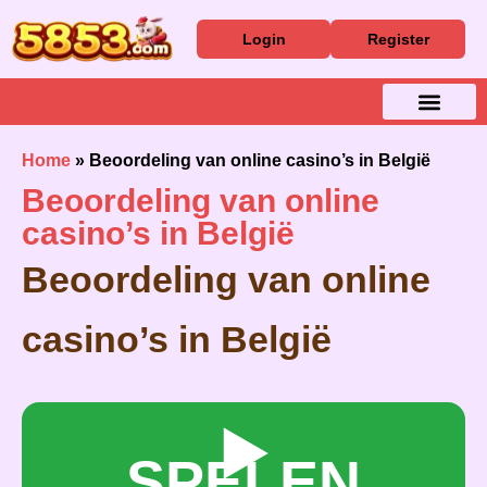
Login
Register
Baixar Aplicativo
Caça Níqueis
Cassino Ao Vivo
Home
»
Beoordeling van online casino’s in België
Beoordeling van online
casino’s in België
Beoordeling van online
casino’s in België
▶️
SPELEN