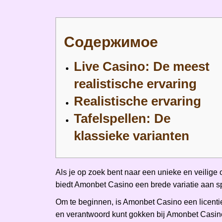
Содержимое
Live Casino: De meest
realistische ervaring
Realistische ervaring
Tafelspellen: De
klassieke varianten
Als je op zoek bent naar een unieke en veilige 
biedt Amonbet Casino een brede variatie aan sp
Om te beginnen, is Amonbet Casino een licentie
en verantwoord kunt gokken bij Amonbet Casin