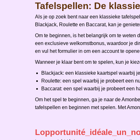
Tafelspellen: De klassi
Als je op zoek bent naar een klassieke tafelsp
Blackjack, Roulette en Baccarat, kan je geniete
Om te beginnen, is het belangrijk om te weten
een exclusieve welkomstbonus, waardoor je dir
en vul het formulier in om een account te open
Wanneer je klaar bent om te spelen, kun je kiez
Blackjack: een klassieke kaartspel waarbij j
Roulette: een spel waarbij je probeert een 
Baccarat: een spel waarbij je probeert een 
Om het spel te beginnen, ga je naar de Amonbe
tafelspellen en beginnen met spelen. Met Amonb
Lopportunité_idéale_un_n