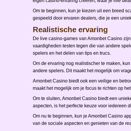
eigen casino-ervaring creëren, waar je live dea
Om te beginnen, kun je kiezen uit een breed sc
gespeeld door ervaren dealers, die je een unie
Realistische ervaring
De live casino-games van Amonbet Casino zijn o
vaardigheden testen tegen die van andere spele
spelers en het delen van tips en trucs.
Om de ervaring nog realistischer te maken, kun j
andere spelers. Dit maakt het mogelijk om vragen
Amonbet Casino biedt ook een veilige en betrou
maakt het mogelijk om je focus te richten op he
Om te sluiten, Amonbet Casino biedt een unieke 
aspecten, is het perfecte keuze voor iedereen d
Om nu te beginnen, kun je Amonbet Casino app 
van de sociale aspecten en genieten van de rea