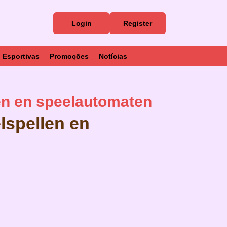
Login
Register
Esportivas
Promoções
Notícias
len en speelautomaten
lspellen en