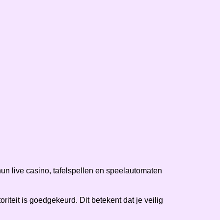
un live casino, tafelspellen en speelautomaten
eit is goedgekeurd. Dit betekent dat je veilig