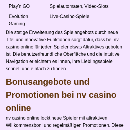
Play'n GO
Spielautomaten, Video-Slots
Evolution
Live-Casino-Spiele
Gaming
Die stetige Erweiterung des Spielangebots durch neue
Titel und innovative Funktionen sorgt dafür, dass bei nv
casino online für jeden Spieler etwas Attraktives geboten
ist. Die benutzerfreundliche Oberfläche und die intuitive
Navigation erleichtern es Ihnen, Ihre Lieblingsspiele
schnell und einfach zu finden.
Bonusangebote und
Promotionen bei nv casino
online
nv casino online lockt neue Spieler mit attraktiven
Willkommensboni und regelmäßigen Promotionen. Diese