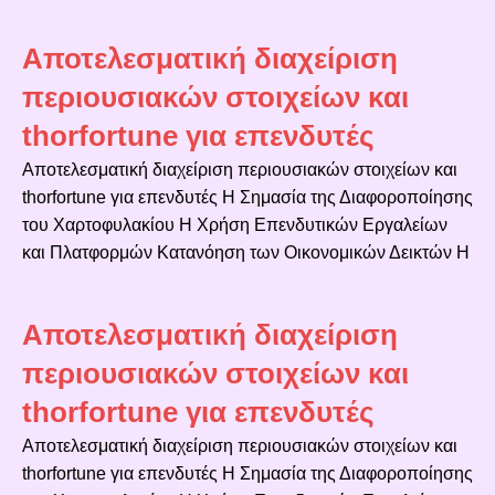
Αποτελεσματική διαχείριση
περιουσιακών στοιχείων και
thorfortune για επενδυτές
Αποτελεσματική διαχείριση περιουσιακών στοιχείων και
thorfortune για επενδυτές Η Σημασία της Διαφοροποίησης
του Χαρτοφυλακίου Η Χρήση Επενδυτικών Εργαλείων
και Πλατφορμών Κατανόηση των Οικονομικών Δεικτών Η
Αποτελεσματική διαχείριση
περιουσιακών στοιχείων και
thorfortune για επενδυτές
Αποτελεσματική διαχείριση περιουσιακών στοιχείων και
thorfortune για επενδυτές Η Σημασία της Διαφοροποίησης