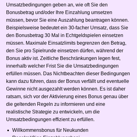
Umsatzbedingungen geben an, wie oft Sie den
Bonusbetrag und/oder Ihre Einzahlung umsetzen
müssen, bevor Sie eine Auszahlung beantragen können.
Beispielsweise bedeutet ein 30-facher Umsatz, dass Sie
den Bonusbetrag 30 Mal in Echtgeldspielen einsetzen
müssen. Maximale Einsatzlimits begrenzen den Betrag,
den Sie pro Spielrunde einsetzen dürfen, während der
Bonus aktiv ist. Zeitliche Beschränkungen legen fest,
innerhalb welcher Frist Sie die Umsatzbedingungen
erfüllen müssen. Das Nichtbeachten dieser Bedingungen
kann dazu führen, dass der Bonus verfällt und eventuelle
Gewinne nicht ausgezahlt werden können. Es ist daher
ratsam, sich vor der Aktivierung eines Bonus genau über
die geltenden Regeln zu informieren und eine
realistische Strategie zu entwickeln, um die
Umsatzbedingungen effizient zu erfüllen.
Willkommensbonus für Neukunden