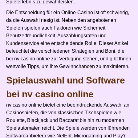
Spielerlebnis zu gewährleisten.
Die Entscheidung für ein Online-Casino ist oft schwierig,
da die Auswahl riesig ist. Neben den angebotenen
Spielen spielen auch Faktoren wie Sicherheit,
Benutzerfreundlichkeit, Auszahlungsraten und
Kundenservice eine entscheidende Rolle. Dieser Artikel
beleuchtet die verschiedenen Strategien und Boni, die
bei nv casino online zur Verfügung stehen, und gibt Ihnen
wertvolle Tipps, um Ihre Gewinnchancen zu maximieren.
Spielauswahl und Software
bei nv casino online
nv casino online bietet eine beeindruckende Auswahl an
Casinospielen, die von klassischen Tischspielen wie
Roulette, Blackjack und Baccarat bis hin zu modernen
Spielautomaten reicht. Die Spiele werden von führenden
Softwareanbietern wie NetEnt, Microgaming und Play'n