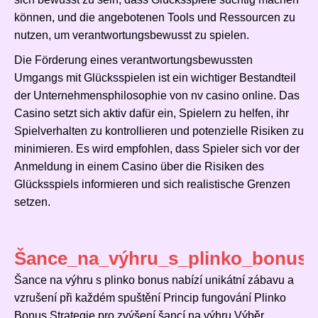
können, und die angebotenen Tools und Ressourcen zu
nutzen, um verantwortungsbewusst zu spielen.
Die Förderung eines verantwortungsbewussten
Umgangs mit Glücksspielen ist ein wichtiger Bestandteil
der Unternehmensphilosophie von nv casino online. Das
Casino setzt sich aktiv dafür ein, Spielern zu helfen, ihr
Spielverhalten zu kontrollieren und potenzielle Risiken zu
minimieren. Es wird empfohlen, dass Spieler sich vor der
Anmeldung in einem Casino über die Risiken des
Glücksspiels informieren und sich realistische Grenzen
setzen.
Šance_na_výhru_s_plinko_bonus_n
Šance na výhru s plinko bonus nabízí unikátní zábavu a
vzrušení při každém spuštění Princip fungování Plinko
Bonus Strategie pro zvýšení šancí na výhru Výběr