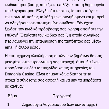
κωδικό πρόσβασης που έχετε επιλέξει κατά τη δημιουργία
του λογαριασμού. Ελέγξτε ότι τα στοιχεία που εισάγετε
είναι σωστά, καθώς τα λάθη είναι συνηθισμένα και μπορεί
να οδηγήσουν σε αποτυχημένη σύνδεση. Εάν έχετε
ξεχάσει τον κωδικό πρόσβασής σας, χρησιμοποιήστε την
επιλογή "Ξεχάσατε τον κωδικό σας;", η οποία συνήθως
περιλαμβάνει την επαλήθευση της ταυτότητάς σας μέσω
email ή άλλου μέσου.
Η επιτυχημένη ολοκλήρωση αυτών των βημάτων θα σας
μεταφέρει στην προσωπική σας περιοχή, όπου θα έχετε
πρόσβαση σε όλα τα παιχνίδια και τις υπηρεσίες του
Dragonia Casino. Είναι σημαντικό να διατηρείτε τα
στοιχεία σύνδεσης σας ασφαλή και να μην τα μοιράζεστε
με κανέναν.
Βήμα
Περιγραφή
1
Δημιουργία Λογαριασμού (εάν δεν υπάρχει)