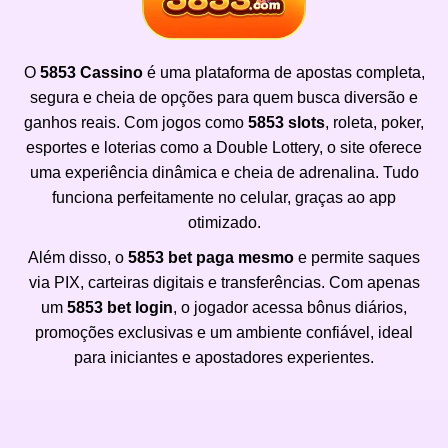
O
5853 Cassino
é uma plataforma de apostas completa,
segura e cheia de opções para quem busca diversão e
ganhos reais. Com jogos como
5853 slots
, roleta, poker,
esportes e loterias como a Double Lottery, o site oferece
uma experiência dinâmica e cheia de adrenalina. Tudo
funciona perfeitamente no celular, graças ao app
otimizado.
Além disso, o
5853 bet paga mesmo
e permite saques
via PIX, carteiras digitais e transferências. Com apenas
um
5853 bet login
, o jogador acessa bônus diários,
promoções exclusivas e um ambiente confiável, ideal
para iniciantes e apostadores experientes.