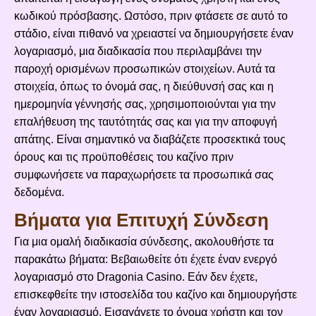
κωδικού πρόσβασης. Ωστόσο, πριν φτάσετε σε αυτό το
στάδιο, είναι πιθανό να χρειαστεί να δημιουργήσετε έναν
λογαριασμό, μια διαδικασία που περιλαμβάνει την
παροχή ορισμένων προσωπικών στοιχείων. Αυτά τα
στοιχεία, όπως το όνομά σας, η διεύθυνσή σας και η
ημερομηνία γέννησής σας, χρησιμοποιούνται για την
επαλήθευση της ταυτότητάς σας και για την αποφυγή
απάτης. Είναι σημαντικό να διαβάζετε προσεκτικά τους
όρους και τις προϋποθέσεις του καζίνο πριν
συμφωνήσετε να παραχωρήσετε τα προσωπικά σας
δεδομένα.
Βήματα για Επιτυχή Σύνδεση
Για μια ομαλή διαδικασία σύνδεσης, ακολουθήστε τα
παρακάτω βήματα: Βεβαιωθείτε ότι έχετε έναν ενεργό
λογαριασμό στο Dragonia Casino. Εάν δεν έχετε,
επισκεφθείτε την ιστοσελίδα του καζίνο και δημιουργήστε
έναν λογαριασμό. Εισαγάγετε το όνομα χρήστη και τον