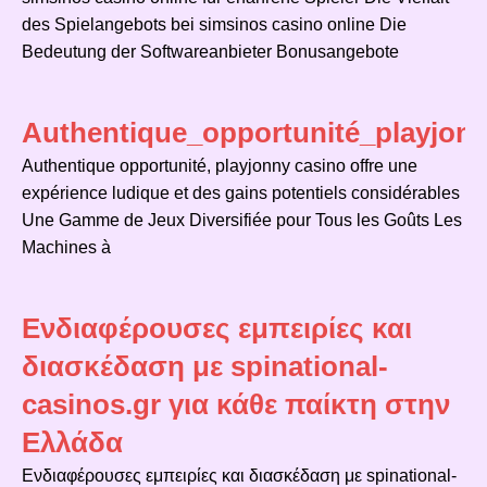
des Spielangebots bei simsinos casino online Die
Bedeutung der Softwareanbieter Bonusangebote
Authentique_opportunité_playjon
Authentique opportunité, playjonny casino offre une
expérience ludique et des gains potentiels considérables
Une Gamme de Jeux Diversifiée pour Tous les Goûts Les
Machines à
Ενδιαφέρουσες εμπειρίες και
διασκέδαση με spinational-
casinos.gr για κάθε παίκτη στην
Ελλάδα
Ενδιαφέρουσες εμπειρίες και διασκέδαση με spinational-