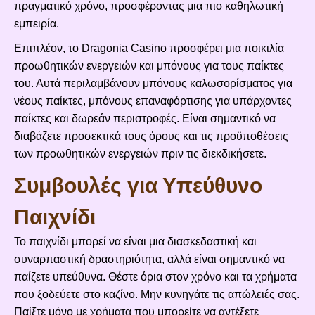
πραγματικό χρόνο, προσφέροντας μια πιο καθηλωτική
εμπειρία.
Επιπλέον, το Dragonia Casino προσφέρει μια ποικιλία
προωθητικών ενεργειών και μπόνους για τους παίκτες
του. Αυτά περιλαμβάνουν μπόνους καλωσορίσματος για
νέους παίκτες, μπόνους επαναφόρτισης για υπάρχοντες
παίκτες και δωρεάν περιστροφές. Είναι σημαντικό να
διαβάζετε προσεκτικά τους όρους και τις προϋποθέσεις
των προωθητικών ενεργειών πριν τις διεκδικήσετε.
Συμβουλές για Υπεύθυνο
Παιχνίδι
Το παιχνίδι μπορεί να είναι μια διασκεδαστική και
συναρπαστική δραστηριότητα, αλλά είναι σημαντικό να
παίζετε υπεύθυνα. Θέστε όρια στον χρόνο και τα χρήματα
που ξοδεύετε στο καζίνο. Μην κυνηγάτε τις απώλειές σας.
Παίξτε μόνο με χρήματα που μπορείτε να αντέξετε