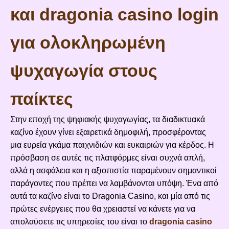
και dragonia casino login
για ολοκληρωμένη
ψυχαγωγία στους
παίκτες
Στην εποχή της ψηφιακής ψυχαγωγίας, τα διαδικτυακά
καζίνο έχουν γίνει εξαιρετικά δημοφιλή, προσφέροντας
μια ευρεία γκάμα παιχνιδιών και ευκαιριών για κέρδος. Η
πρόσβαση σε αυτές τις πλατφόρμες είναι συχνά απλή,
αλλά η ασφάλεια και η αξιοπιστία παραμένουν σημαντικοί
παράγοντες που πρέπει να λαμβάνονται υπόψη. Ένα από
αυτά τα καζίνο είναι το Dragonia Casino, και μία από τις
πρώτες ενέργειες που θα χρειαστεί να κάνετε για να
απολαύσετε τις υπηρεσίες του είναι το
dragonia casino