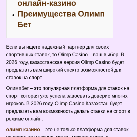
онлайн-казино
Преимущества Олимп
Бет
Если вы ищете надежный партнер для своих
спортивных ставок, то Olimp Casino – ваш выбор. В
2026 году, казахстанская версия Olimp Casino будет
предлагать вам широкий спектр возможностей для
ставок на спорт.
Олимпбет – это популярная платформа для ставок на
спорт, которая уже успела завоевать доверие многих
игроков. В 2026 году, Olimp Casino Казахстан будет
предлагать вам возможность делать ставки на спорт в
режиме онлайн.
олимп казино
– это не только платформа для ставок