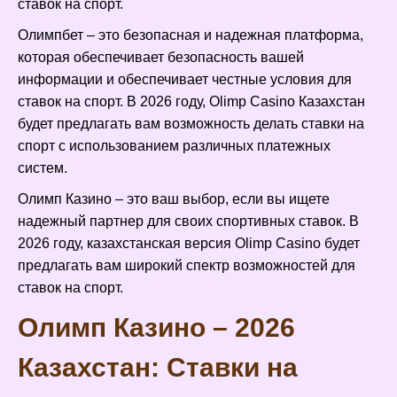
ставок на спорт.
Олимпбет – это безопасная и надежная платформа,
которая обеспечивает безопасность вашей
информации и обеспечивает честные условия для
ставок на спорт. В 2026 году, Olimp Casino Казахстан
будет предлагать вам возможность делать ставки на
спорт с использованием различных платежных
систем.
Олимп Казино – это ваш выбор, если вы ищете
надежный партнер для своих спортивных ставок. В
2026 году, казахстанская версия Olimp Casino будет
предлагать вам широкий спектр возможностей для
ставок на спорт.
Олимп Казино – 2026
Казахстан: Ставки на