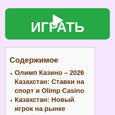
▶️
ИГРАТЬ
Содержимое
Олимп Казино – 2026
Казахстан: Ставки на
спорт и Olimp Casino
Казахстан: Новый
игрок на рынке