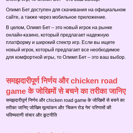
Олимп Бет доступен для скачивания на официальном
сайте, а также через мобильное приложение.
В целом, Олимп Бет – это новый игрок на рынке
онлайн-казино, который предлагает надежную
платформу и широкий спектр игр. Если вы ищете
новый игрок, который предлагает все необходимое
для комфортной игры, то Олимп Бет – это ваш выбор.
समझदारीपूर्ण निर्णय और chicken road
game के जोखिमों से बचने का तरीका जानिए
समझदारीपूर्ण निर्णय और chicken road game के जोखिमों से बचने का
तरीका जानिए जोखिम मूल्यांकन और 'चिकन रोड गेम' परिणामों की
भविष्यवाणी संचार और कूटनीति