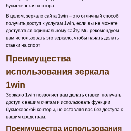
букмекерская контора.
В целом, зеркало сайта 1win – это отличный способ
получить доступ к услугам 1win, если вы не можете
доступаться официальному сайту. Мы рекомендуем
вам использовать это зеркало, чтобы начать делать
ставки на спорт.
Преимущества
использования зеркала
1win
Зеркало 1win позволяет вам делать ставки, получать
доступ к вашим счетам и использовать функции
букмекерской конторы, не оставляя вас без доступа к
вашим средствам.
Преимущества использования