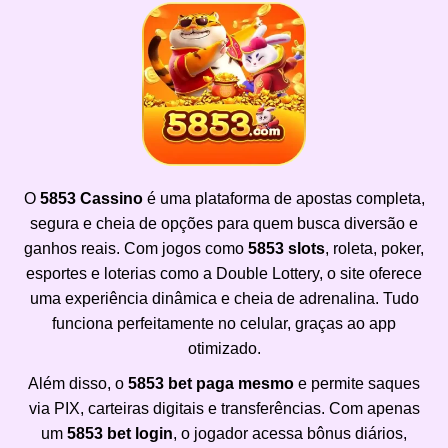
O
5853 Cassino
é uma plataforma de apostas completa,
segura e cheia de opções para quem busca diversão e
ganhos reais. Com jogos como
5853 slots
, roleta, poker,
esportes e loterias como a Double Lottery, o site oferece
uma experiência dinâmica e cheia de adrenalina. Tudo
funciona perfeitamente no celular, graças ao app
otimizado.
Além disso, o
5853 bet paga mesmo
e permite saques
via PIX, carteiras digitais e transferências. Com apenas
um
5853 bet login
, o jogador acessa bônus diários,