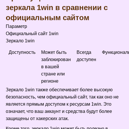
зеркала 1win в сравнении с
официальным сайтом
Параметр
Официальный сайт 1win
Зеркало 1win
Доступность
Может быть
Всегда
Функционал
заблокирован
доступен
в вашей
стране или
регионе
Зеркало 1win также обеспечивает более высокую
безопасность, чем официальный сайт, так как оно не
является прямым доступом к ресурсам 1win. Это
означает, что ваш аккаунт и средства будут более
защищены от хакерских атак.
Кроме того, зеркало 1win может быть полезно в