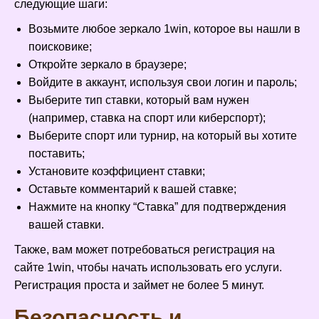
следующие шаги:
Возьмите любое зеркало 1win, которое вы нашли в
поисковике;
Откройте зеркало в браузере;
Войдите в аккаунт, используя свои логин и пароль;
Выберите тип ставки, который вам нужен
(например, ставка на спорт или киберспорт);
Выберите спорт или турнир, на который вы хотите
поставить;
Установите коэффициент ставки;
Оставьте комментарий к вашей ставке;
Нажмите на кнопку “Ставка” для подтверждения
вашей ставки.
Также, вам может потребоваться регистрация на
сайте 1win, чтобы начать использовать его услуги.
Регистрация проста и займет не более 5 минут.
Безопасность и