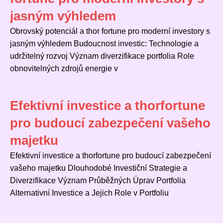
jasným výhledem
Obrovský potenciál a thor fortune pro moderní investory s
jasným výhledem Budoucnost investic: Technologie a
udržitelný rozvoj Význam diverzifikace portfolia Role
obnovitelných zdrojů energie v
Efektivní investice a thorfortune
pro budoucí zabezpečení vašeho
majetku
Efektivní investice a thorfortune pro budoucí zabezpečení
vašeho majetku Dlouhodobé Investiční Strategie a
Diverzifikace Význam Průběžných Úprav Portfolia
Alternativní Investice a Jejich Role v Portfoliu