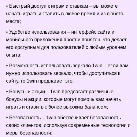
• Быстрый доступ к играм и ставкам – вы можете
начать играть и ставить в любое время и из любого
места;
• Удобство использования – интерфейс сайта и
мобильного приложения прост и понятен, что делает
его доступным для пользователей с любым уровнем
опыта;
• Возможность использовать зеркало 1win – если вам
нужно использовать зеркало, чтобы доступиться к
сайту, то 1win предлагает это;
• Бонусы и акции – 1win предлагает различные
бонусы и акции, которые могут помочь вам начать
играть и ставить с более высоким балансом;
• Безопасность – 1win обеспечивает безопасность
своих клиентов, используя современные технологии и
меры безопасности;