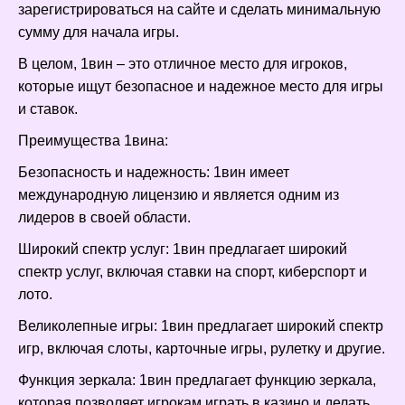
зарегистрироваться на сайте и сделать минимальную
сумму для начала игры.
В целом, 1вин – это отличное место для игроков,
которые ищут безопасное и надежное место для игры
и ставок.
Преимущества 1вина:
Безопасность и надежность: 1вин имеет
международную лицензию и является одним из
лидеров в своей области.
Широкий спектр услуг: 1вин предлагает широкий
спектр услуг, включая ставки на спорт, киберспорт и
лото.
Великолепные игры: 1вин предлагает широкий спектр
игр, включая слоты, карточные игры, рулетку и другие.
Функция зеркала: 1вин предлагает функцию зеркала,
которая позволяет игрокам играть в казино и делать