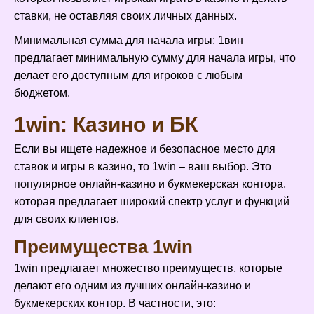
ставки, не оставляя своих личных данных.
Минимальная сумма для начала игры: 1вин
предлагает минимальную сумму для начала игры, что
делает его доступным для игроков с любым
бюджетом.
1win: Казино и БК
Если вы ищете надежное и безопасное место для
ставок и игры в казино, то 1win – ваш выбор. Это
популярное онлайн-казино и букмекерская контора,
которая предлагает широкий спектр услуг и функций
для своих клиентов.
Преимущества 1win
1win предлагает множество преимуществ, которые
делают его одним из лучших онлайн-казино и
букмекерских контор. В частности, это: