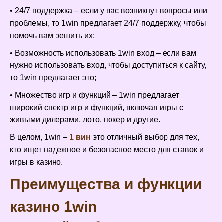
• 24/7 поддержка – если у вас возникнут вопросы или
проблемы, то 1win предлагает 24/7 поддержку, чтобы
помочь вам решить их;
• Возможность использовать 1win вход – если вам
нужно использовать вход, чтобы доступиться к сайту,
то 1win предлагает это;
• Множество игр и функций – 1win предлагает
широкий спектр игр и функций, включая игры с
живыми дилерами, лото, покер и другие.
В целом, 1win –
1 вин
это отличный выбор для тех,
кто ищет надежное и безопасное место для ставок и
игры в казино.
Преимущества и функции
казино 1win