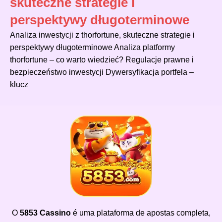
skuteczne strategie i
perspektywy długoterminowe
Analiza inwestycji z thorfortune, skuteczne strategie i
perspektywy długoterminowe Analiza platformy
thorfortune – co warto wiedzieć? Regulacje prawne i
bezpieczeństwo inwestycji Dywersyfikacja portfela –
klucz
O
5853 Cassino
é uma plataforma de apostas completa,