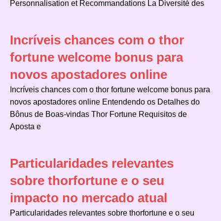
Personnalisation et Recommandations La Diversité des
Incríveis chances com o thor
fortune welcome bonus para
novos apostadores online
Incríveis chances com o thor fortune welcome bonus para
novos apostadores online Entendendo os Detalhes do
Bônus de Boas-vindas Thor Fortune Requisitos de
Aposta e
Particularidades relevantes
sobre thorfortune e o seu
impacto no mercado atual
Particularidades relevantes sobre thorfortune e o seu