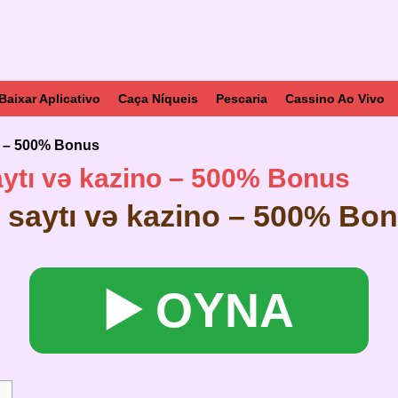
Baixar Aplicativo
Caça Níqueis
Pescaria
Cassino Ao Vivo
o – 500% Bonus
ytı və kazino – 500% Bonus
saytı və kazino – 500% Bo
▶️ OYNA