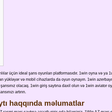
ılar üçün ideal şans oyunları platformasıdır. 1win oyna və ya 1w
rı yükləyər və mobil cihazlarda da oyun oynayın. 1win azerbayc
ınız olacaq. 1win giriş saytına daxil olun və 1win aviator oyun
nsınızı artırın.
ytı haqqında məlumatlar
 rəsmi mərc saytına əzaatlı giriş edə bilərsiniz. 1Win AZ mərc 