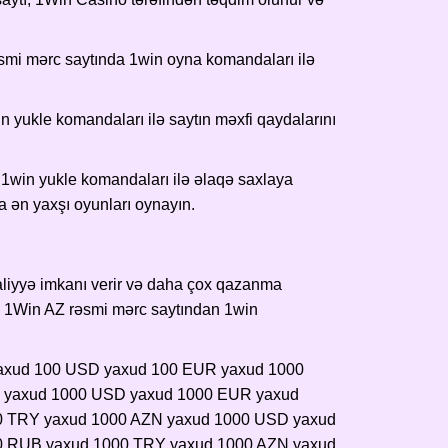
əsmi mərc saytında 1win oyna komandaları ilə
n yukle komandaları ilə saytın məxfi qaydalarını
 1win yukle komandaları ilə əlaqə saxlaya
a ən yaxşı oyunları oynayın.
aliyyə imkanı verir və daha çox qazanma
n. 1Win AZ rəsmi mərc saytından 1win
N yaxud 100 USD yaxud 100 EUR yaxud 1000
 yaxud 1000 USD yaxud 1000 EUR yaxud
0 TRY yaxud 1000 AZN yaxud 1000 USD yaxud
0 RUB yaxud 1000 TRY yaxud 1000 AZN yaxud