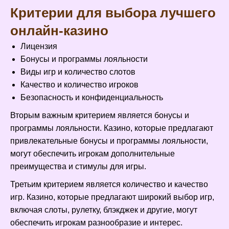
Критерии для выбора лучшего
онлайн-казино
Лицензия
Бонусы и программы лояльности
Виды игр и количество слотов
Качество и количество игроков
Безопасность и конфиденциальность
Вторым важным критерием является бонусы и
программы лояльности. Казино, которые предлагают
привлекательные бонусы и программы лояльности,
могут обеспечить игрокам дополнительные
преимущества и стимулы для игры.
Третьим критерием является количество и качество
игр. Казино, которые предлагают широкий выбор игр,
включая слоты, рулетку, блэкджек и другие, могут
обеспечить игрокам разнообразие и интерес.