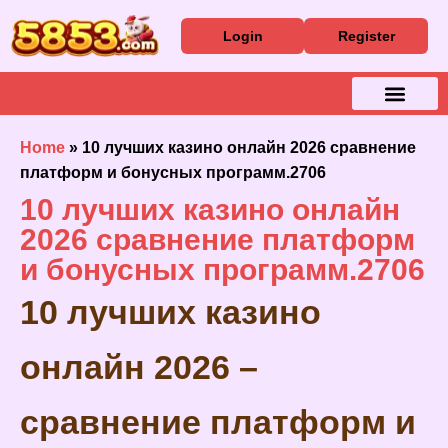
Login
Register
Baixar Aplicativo
Caça Níqueis
Cassino Ao Vivo
Home
»
10 лучших казино онлайн 2026 сравнение
платформ и бонусных программ.2706
10 лучших казино онлайн
2026 сравнение платформ
и бонусных программ.2706
10 лучших казино
онлайн 2026 –
сравнение платформ и