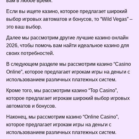
вам в любое время.
Если вы ищете казино, которое предлагает широкий
выбор игровых автоматов и бонусов, то “Wild Vegas” –
это ваш выбор.
Далее мы рассмотрим другие лучшие казино онлайн
2026, чтобы помочь вам найти идеальное казино для
своих потребностей.
В следующем разделе мы рассмотрим казино “Casino
Online”, которое предлагает игрокам игры на деньги с
использованием различных платежных систем.
Кроме того, мы рассмотрим казино “Top Casino”,
которое предлагает игрокам широкий выбор игровых
автоматов и бонусов.
Наконец, мы рассмотрим казино “Online Casino”,
которое предлагает игрокам игры на деньги с
использованием различных платежных систем.