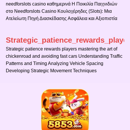
needforslots casino καθημερινά Η Ποικιλία Παιχνιδιών
στο Needforslots Casino Κουλοχέρηδες (Slots): Μια
Ατελείωτη Πηγή Διασκέδασης Ασφάλεια και Αξιοπιστία
Strategic_patience_rewards_playe
Strategic patience rewards players mastering the art of
chickenroad and avoiding fast cars Understanding Traffic
Patterns and Timing Analyzing Vehicle Spacing
Developing Strategic Movement Techniques